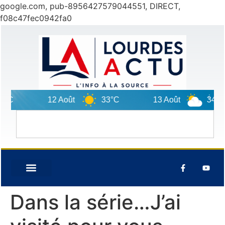
google.com, pub-8956427579044551, DIRECT,
f08c47fec0942fa0
12 Août
33°C
13 Août
34°C
Dans la série…J’ai