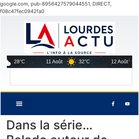
google.com, pub-8956427579044551, DIRECT,
f08c47fec0942fa0
28°C
11 Août
32°C
12 Août
29
Dans la série…