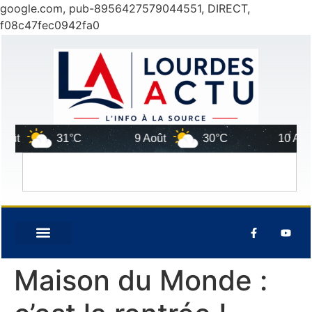
google.com, pub-8956427579044551, DIRECT,
f08c47fec0942fa0
t
31°C
9 Août
30°C
10 Août
Maison du Monde :