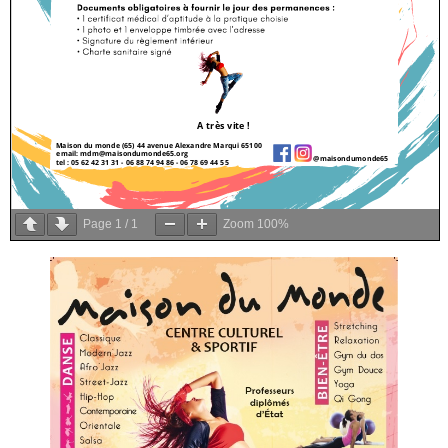
Page
1
/
1
Zoom
100%