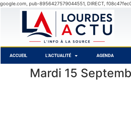
google.com, pub-8956427579044551, DIRECT, f08c47fec
6 Août
25°C
ACCUEIL
L’ACTUALITÉ
AGENDA
Mardi 15 Septemb