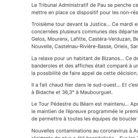
Le Tribunal Administratif de Pau se penche ce
mettre en place ce dispositif pour les non-rés
Troisième tour devant la Justice… Ce mardi es
concernées plusieurs communes des départem
Gelos, Mourenx, Lafitte, Castéra-Verduzan, Be
Nouvelle, Castelnau-Rivière-Basse, Orleix, S
La relaxe pour un habitant de Bizanos… Ce der
banderoles et des affiches était comparé à un
la possibilité de faire appel de cette décision.
Il a fait chaud hier dans le sud-ouest… Et c’e
à Bidache et 36,3° à Maubourguet.
Le Tour Pédestre du Béarn est maintenu… Après
le maintien de l’épreuve programmée le premi
de permettre à toutes les équipes de boucler
Nouvelles contaminations au coronavirus à Au
résidente de plus a été hospitalisée… Sur les