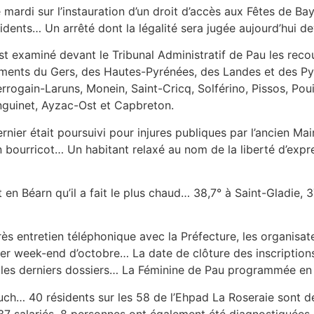
 mardi sur l’instauration d’un droit d’accès aux Fêtes de B
idents… Un arrêté dont la légalité sera jugée aujourd’hui dev
t examiné devant le Tribunal Administratif de Pau les reco
ents du Gers, des Hautes-Pyrénées, des Landes et des P
rrogain-Laruns, Monein, Saint-Cricq, Solférino, Pissos, Po
anguinet, Ayzac-Ost et Capbreton.
nier était poursuivi pour injures publiques par l’ancien M
 bourricot… Un habitant relaxé au nom de la liberté d’expr
st en Béarn qu’il a fait le plus chaud… 38,7° à Saint-Gladie,
 entretien téléphonique avec la Préfecture, les organisate
er week-end d’octobre… La date de clôture des inscription
 les derniers dossiers… La Féminine de Pau programmée en 
ch… 40 résidents sur les 58 de l’Ehpad La Roseraie sont d
 37 salariés, 8 personnes ont également été diagnostiquées