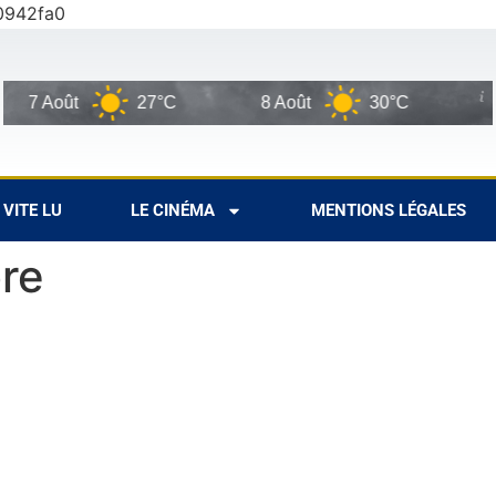
0942fa0
7 Août
27°C
8 Août
30°C
9 Ao
VITE LU
LE CINÉMA
MENTIONS LÉGALES
re