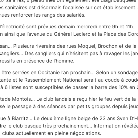
s sanitaires est désormais focalisée sur cet établissement…
nues renforcer les rangs des salariés.
électricité sont prévues demain mercredi entre 9h et 11h… 
n ainsi que l’avenue du Général Leclerc et la Place des Cord
n… Plusieurs riverains des rues Moquel, Brochon et de la 
angliers… Des sangliers qui n’hésitent pas à ravager les jar
ressifs en présence de l’homme.
 être serrées en Occitanie l’an prochain… Selon un sondage
rtante et le Rassemblement National serait au coude à coude
à 6 listes sont susceptibles de passer la barre des 10% en 
tade Montois… Le club landais a reçu hier le feu vert de la 
é le passage à des séances par petits groupes depuis jeudi
due à Biarritz… Le deuxième ligne belge de 23 ans Sven D’
dre le club basque très prochainement… Information révél
x clubs actuellement en pleine négociations.