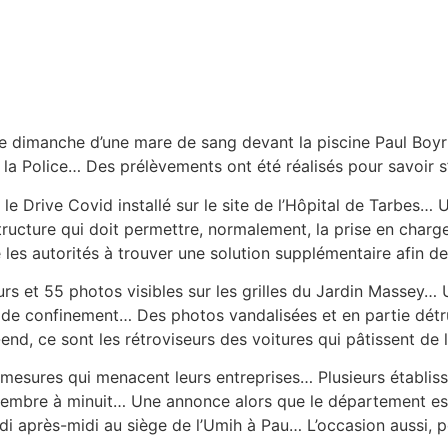
e dimanche d’une mare de sang devant la piscine Paul Boyr
 la Police… Des prélèvements ont été réalisés pour savoir s’
le Drive Covid installé sur le site de l’Hôpital de Tarbes… U
tructure qui doit permettre, normalement, la prise en char
es autorités à trouver une solution supplémentaire afin de m
s et 55 photos visibles sur les grilles du Jardin Massey… U
e de confinement… Des photos vandalisées et en partie détru
d, ce sont les rétroviseurs des voitures qui pâtissent de l
 mesures qui menacent leurs entreprises… Plusieurs établis
septembre à minuit… Une annonce alors que le département e
di après-midi au siège de l’Umih à Pau… L’occasion aussi, p