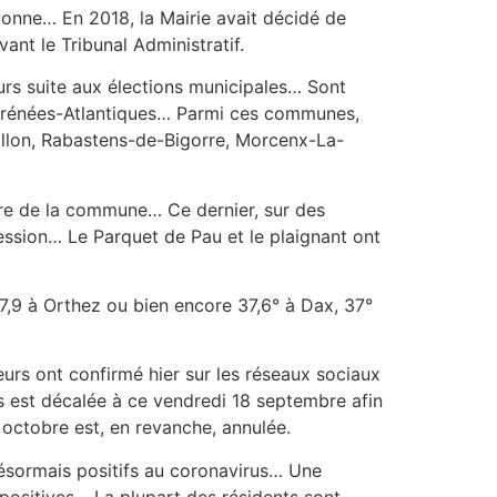
ayonne… En 2018, la Mairie avait décidé de
ant le Tribunal Administratif.
urs suite aux élections municipales… Sont
yrénées-Atlantiques… Parmi ces communes,
uillon, Rabastens-de-Bigorre, Morcenx-La-
aire de la commune… Ce dernier, sur des
ession… Le Parquet de Pau et le plaignant ont
 37,9 à Orthez ou bien encore 37,6° à Dax, 37°
urs ont confirmé hier sur les réseaux sociaux
s est décalée à ce vendredi 18 septembre afin
octobre est, en revanche, annulée.
ésormais positifs au coronavirus… Une
 positives… La plupart des résidents sont