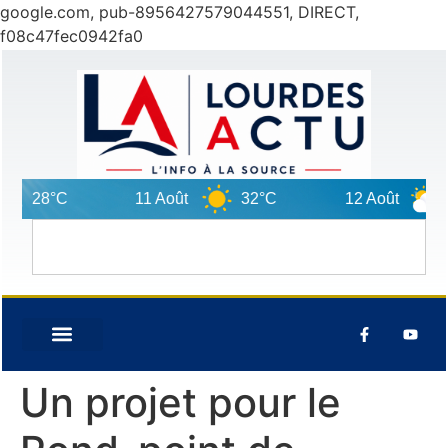
google.com, pub-8956427579044551, DIRECT,
f08c47fec0942fa0
°C
11 Août
32°C
12 Août
29°C
Un projet pour le