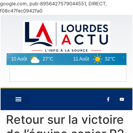
google.com, pub-8956427579044551, DIRECT,
f08c47fec0942fa0
10 Août
27°C
11 Août
32°C
1
Retour sur la victoire