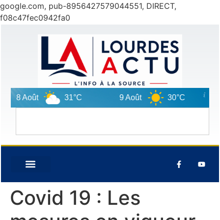
google.com, pub-8956427579044551, DIRECT,
f08c47fec0942fa0
8 Août
31°C
9 Août
30°C
10
Covid 19 : Les