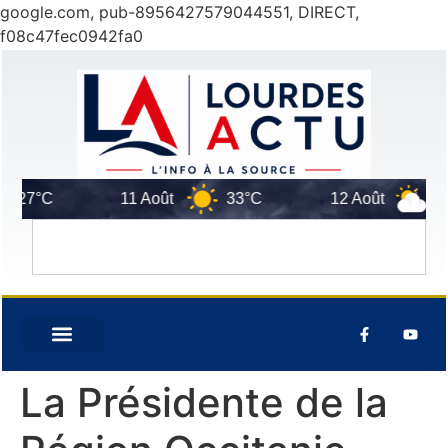
google.com, pub-8956427579044551, DIRECT,
f08c47fec0942fa0
C
11 Août
33°C
12 Août
28°C
La Présidente de la