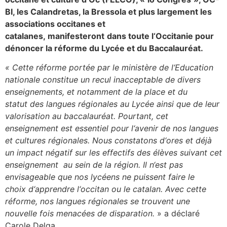
BI, les C
alandretas, la Bressola et plus largement les
asso
ciations occitanes et
catalanes
,
manifesteront
dans toute l
‘
Occitanie pour
dénoncer la réforme
du Lycée et du Baccalauréat.
«
C
ette réforme
porté
e
par le ministère de l
‘
Education
nationale constitue un
recul inacceptable de divers
enseignements
,
et notamment de la place et du
statut
des
langues régionales au Lycée ainsi que de leur
valorisation au baccalauréat.
Pourtant, c
et
enseignement est essentiel pour l
‘
avenir de nos langues
et cultures
régionales
.
Nous constatons d
‘
ores et déjà
un impact négatif sur les effectifs des élèves suivant
cet
enseignement
au sein de la r
égion.
Il n
‘
est pas
envisageable que nos lycéens ne puissent faire le
choix
d
‘
apprendre l
‘
occitan ou le catalan
. Avec cette
réforme,
nos
langues régionales se
trouvent
une
nouvelle fois menacé
es
de disparation.
» a déclaré
Carole Delga.