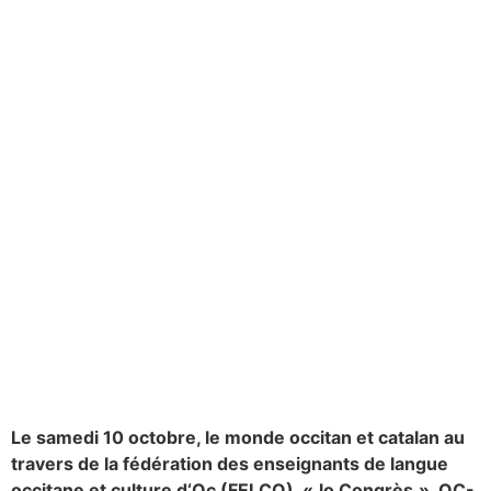
Le
samedi 10 octobre, le monde occitan
et catalan
au
travers de
la fédération des enseignants de langue
occitane et culture d
‘
Oc (FELC
O), «
lo Congrès
», OC-