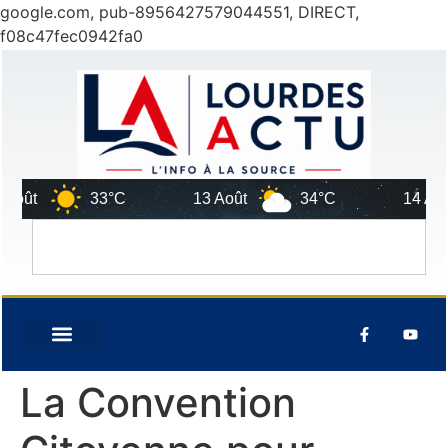
google.com, pub-8956427579044551, DIRECT,
f08c47fec0942fa0
t
33°C
13 Août
34°C
14 Août
La Convention