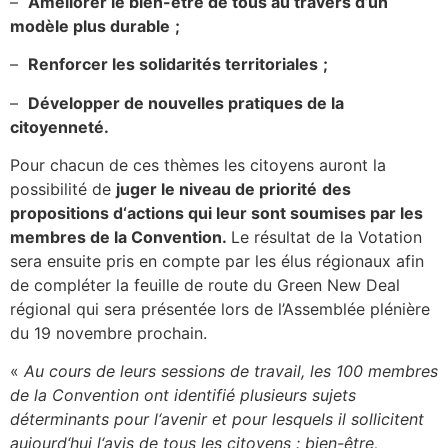
–
Améliorer le bien-être de tous au travers d’un
modèle plus durable
;
–
Renforcer les solidarités territoriales
;
–
Développer de nouvelles pratiques de la
citoyenneté.
Pour chacun de ces thèmes les citoyens auront la
possibilité de
juger le niveau de priorité
des
propositions d
‘
actions
qui leur sont soumises
par les
membres de la Convention.
Le résultat de la Votation
sera ensuite pris en compte par les élus régionaux afin
de compléter la feuille de route du Green New Deal
régional qui sera présentée lors de l’Assemblée plénière
du 19 novembre prochain.
«
Au cours de leurs sessions de travail, les 100 membres
de la Convention ont identifié
plusieurs
sujets
déterminants pour l
‘
avenir et pour lesquels il sollicitent
aujourd
‘
hui l
‘
avis de tous les citoyens
: bien-être,