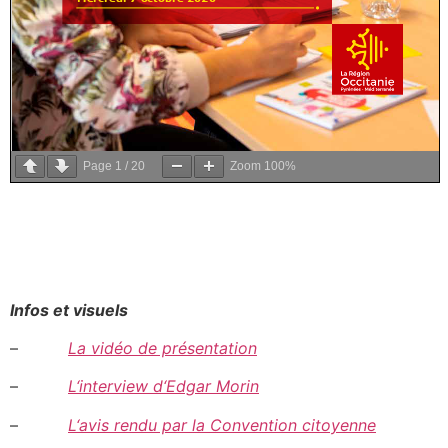
Page
1
/
20
Zoom
100%
Infos
et visuels
–
La vidéo de présentation
–
L
‘
interview
d
‘
Edgar
Morin
–
L
‘
avis rendu par la Convention citoyenne