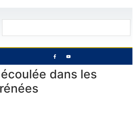
oût
28°C
13 Août
26°C
7 Août
 écoulée dans les
yrénées