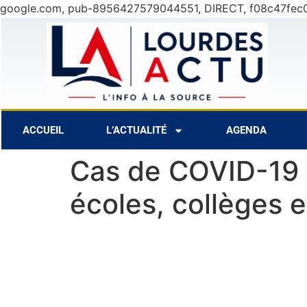
google.com, pub-8956427579044551, DIRECT, f08c47fec
8 Août
30°C
9 Août
28°C
ACCUEIL
L’ACTUALITÉ
AGENDA
Cas de COVID-19 
écoles, collèges 