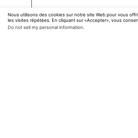
Nous utilisons des cookies sur notre site Web pour vous offr
les visites répétées. En cliquant sur «Accepter», vous consent
Do not sell my personal information
.
Page
1
/
1
Zoom
100%
Partager :
X
Facebook
J’aime ça :