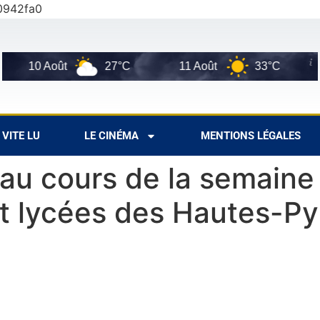
0942fa0
10 Août
27°C
11 Août
33°C
12 A
VITE LU
LE CINÉMA
MENTIONS LÉGALES
au cours de la semaine
et lycées des Hautes-P