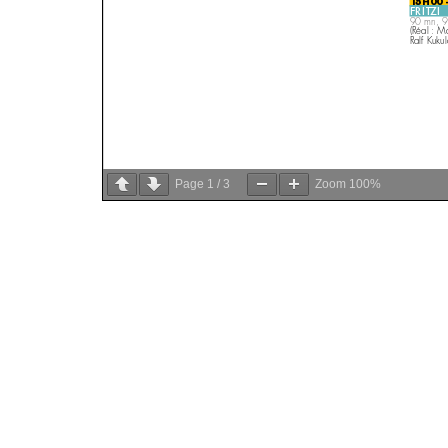
Page
1
/
3
Zoom
100%