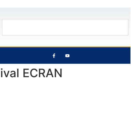
30°C
14 Août
29°C
8 Août
stival ECRAN