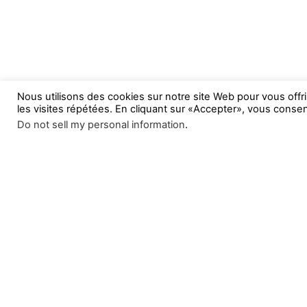
Nous utilisons des cookies sur notre site Web pour vous offr
les visites répétées. En cliquant sur «Accepter», vous consent
Do not sell my personal information
.
Lourdes Actu L'info à la Source !