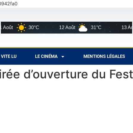
0942fa0
t
30°C
12 Août
31°C
13 Août
VITE LU
LE CINÉMA
MENTIONS LÉGALES
oirée d’ouverture du Fe