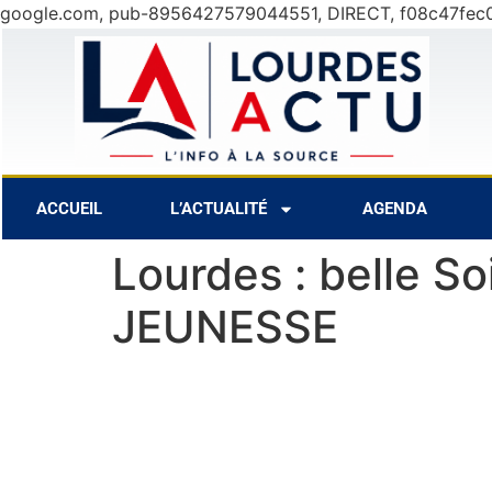
google.com, pub-8956427579044551, DIRECT, f08c47fec
Août
30°C
10 Août
28°C
11 Aoû
ACCUEIL
L’ACTUALITÉ
AGENDA
Lourdes : belle S
JEUNESSE