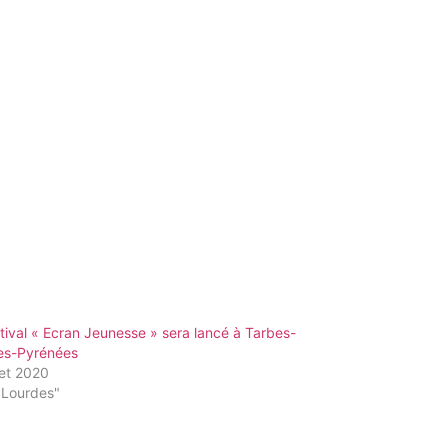
tival « Ecran Jeunesse » sera lancé à Tarbes-
es-Pyrénées
llet 2020
"Lourdes"