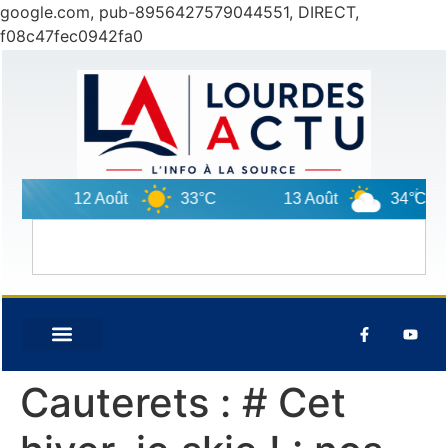
google.com, pub-8956427579044551, DIRECT,
f08c47fec0942fa0
12 Août
33°C
13 Août
34°C
Cauterets : # Cet