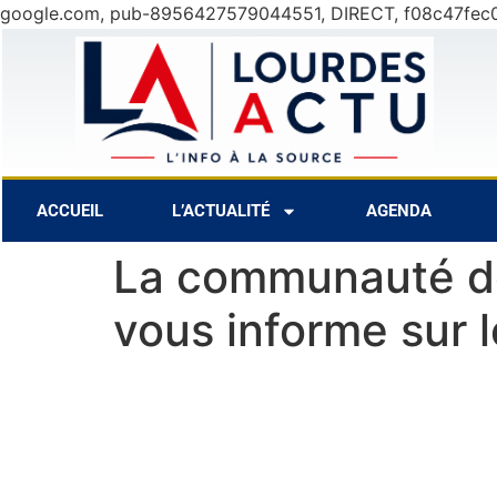
google.com, pub-8956427579044551, DIRECT, f08c47fec
7 Août
27°C
8 Août
ACCUEIL
L’ACTUALITÉ
AGENDA
La communauté d
vous informe sur l