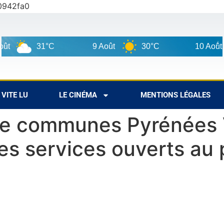
0942fa0
31°C
9 Août
30°C
10 Août
VITE LU
LE CINÉMA
MENTIONS LÉGALES
e communes Pyrénées V
es services ouverts au 