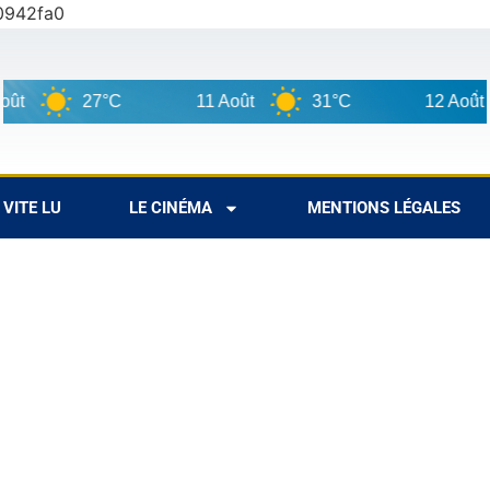
0942fa0
t
27°C
11 Août
31°C
12 Août
VITE LU
LE CINÉMA
MENTIONS LÉGALES