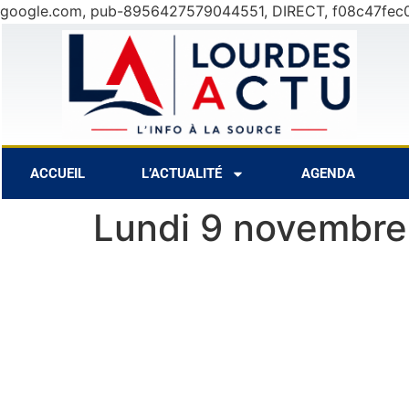
google.com, pub-8956427579044551, DIRECT, f08c47fec
9 Août
31°C
10 Aoû
ACCUEIL
L’ACTUALITÉ
AGENDA
Lundi 9 novembre