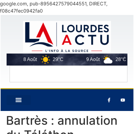
google.com, pub-8956427579044551, DIRECT,
f08c47fec0942fa0
8 Août
29°C
9 Août
28°C
Bartrès : annulation