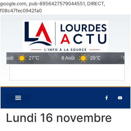
google.com, pub-8956427579044551, DIRECT,
f08c47fec0942fa0
 Août
27°C
8 Août
29°C
9 Aoû
Lundi 16 novembre