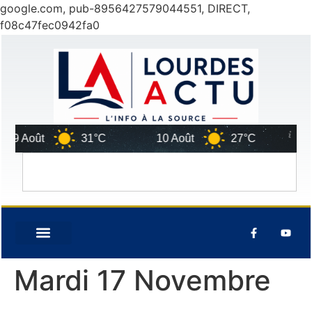
google.com, pub-8956427579044551, DIRECT,
f08c47fec0942fa0
9 Août
31°C
10 Août
27°C
11 A
Mardi 17 Novembre