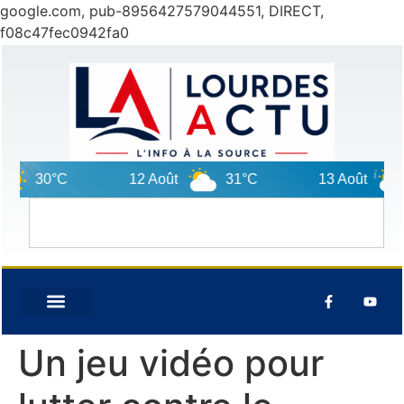
google.com, pub-8956427579044551, DIRECT,
f08c47fec0942fa0
30°C
12 Août
31°C
13 Août
3
Un jeu vidéo pour