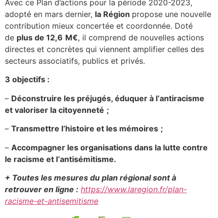
Avec ce Plan d’actions pour la période 2020-2023,
adopté en mars dernier,
la Région
propose une nouvelle
contribution mieux concertée et coordonnée. Doté
de
plus de 12,6
M
€
, il comprend de nouvelles actions
directes et concrètes qui viennent amplifier celles des
secteurs associatifs, publics et privés.
3
objectifs :
–
Déconstruire les préjugés, éduquer à l
‘
antiracisme
et valoriser la citoyenneté
;
–
Transmettre l
‘
histoire et les mémoires
;
–
Accompagner les organisations dans la lutte contre
le racisme et l
‘
antisémitisme
.
+
T
outes les mesures du
plan régional
sont à
retrouver en ligne
:
https://www.laregion.fr/plan-
racisme-et-antisemitisme