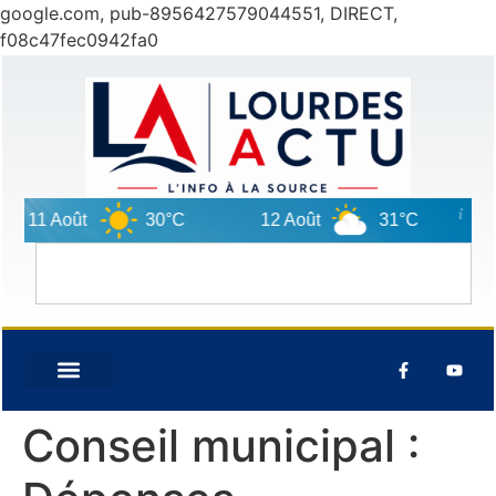
google.com, pub-8956427579044551, DIRECT,
f08c47fec0942fa0
11 Août
30°C
12 Août
31°C
13
Conseil municipal :