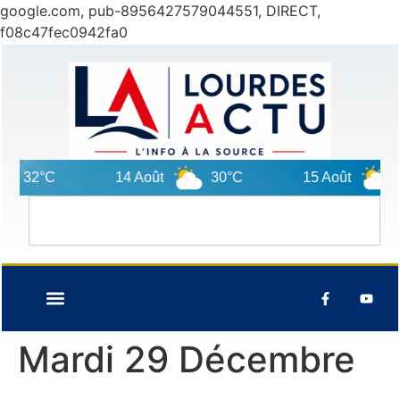
google.com, pub-8956427579044551, DIRECT,
f08c47fec0942fa0
32°C
14 Août
30°C
15 Août
27
Mardi 29 Décembre