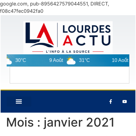
google.com, pub-8956427579044551, DIRECT,
f08c47fec0942fa0
0°C
9 Août
31°C
10 Août
27°C
Mois :
janvier 2021