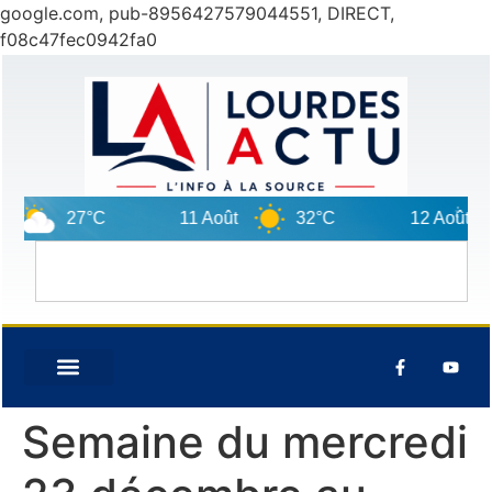
google.com, pub-8956427579044551, DIRECT,
f08c47fec0942fa0
27°C
11 Août
32°C
12 Août
Semaine du mercredi