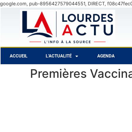
google.com, pub-8956427579044551, DIRECT, f08c47fec
31°C
9 Août
30°C
10 Août
ACCUEIL
L’ACTUALITÉ
AGENDA
Premières Vaccina