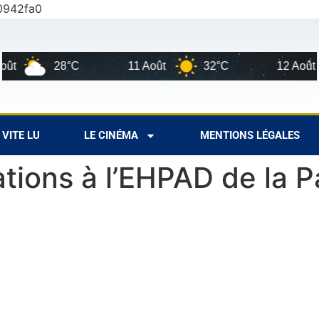
0942fa0
28°C
11 Août
32°C
12 Août
29
VITE LU
LE CINÉMA
MENTIONS LÉGALES
tions à l’EHPAD de la P