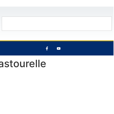
°C
13 Août
27°C
7 Août
27°C
astourelle