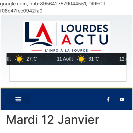
google.com, pub-8956427579044551, DIRECT,
f08c47fec0942fa0
ût
27°C
11 Août
31°C
12 Août
Mardi 12 Janvier