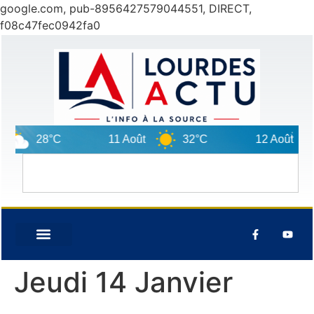
google.com, pub-8956427579044551, DIRECT,
f08c47fec0942fa0
28°C
11 Août
32°C
12 Août
Jeudi 14 Janvier