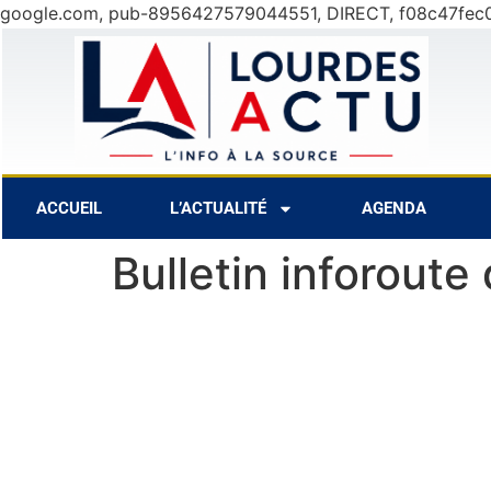
google.com, pub-8956427579044551, DIRECT, f08c47fec
ût
27°C
8 Août
29°C
9 Août
ACCUEIL
L’ACTUALITÉ
AGENDA
Bulletin inforoute