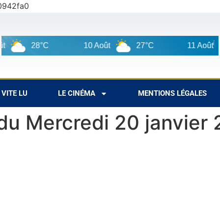
0942fa0
28°C
10 Août
27°C
11 Août
VITE LU
LE CINÉMA
MENTIONS LÉGALES
 du Mercredi 20 janvier