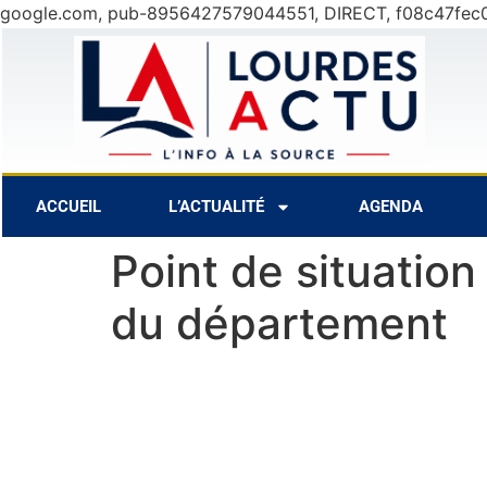
google.com, pub-8956427579044551, DIRECT, f08c47fec
7 Août
27°C
8 
ACCUEIL
L’ACTUALITÉ
AGENDA
Point de situatio
du département