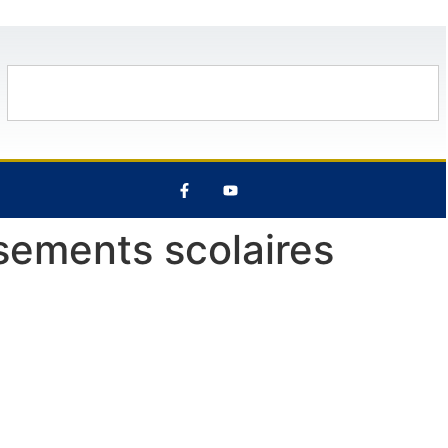
t
28°C
11 Août
32°C
12 Août
ssements scolaires