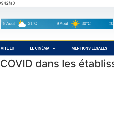
0942fa0
Août
31°C
9 Août
30°C
10 Aoû
VITE LU
LE CINÉMA
MENTIONS LÉGALES
n COVID dans les établi