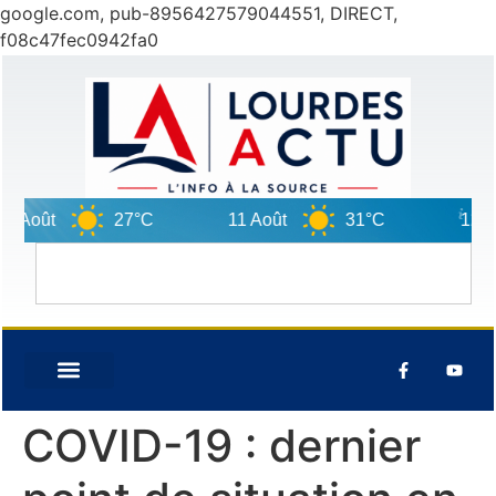
google.com, pub-8956427579044551, DIRECT,
f08c47fec0942fa0
 Août
27°C
11 Août
31°C
12 Aoû
COVID-19 : dernier