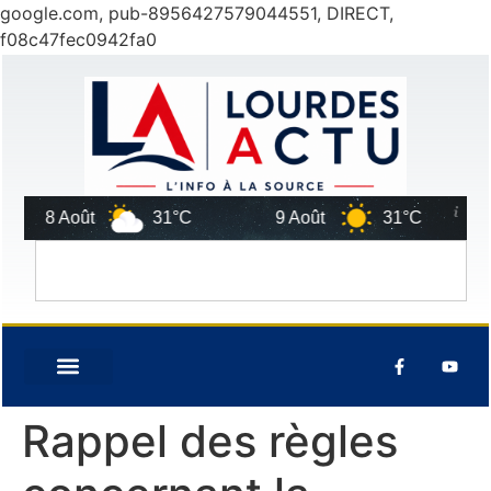
google.com, pub-8956427579044551, DIRECT,
f08c47fec0942fa0
8 Août
31°C
9 Août
31°C
Rappel des règles