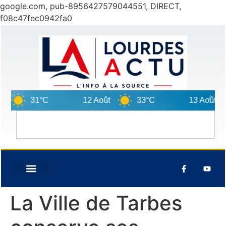
google.com, pub-8956427579044551, DIRECT,
f08c47fec0942fa0
31°C
12 Août
33°C
13 Août
La Ville de Tarbes