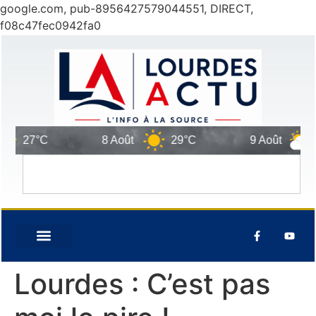
google.com, pub-8956427579044551, DIRECT,
f08c47fec0942fa0
7°C
8 Août
29°C
9 Août
28°C
Lourdes : C’est pas