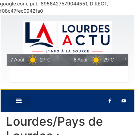
google.com, pub-8956427579044551, DIRECT,
f08c47fec0942fa0
7 Août
27°C
8 Août
29°C
9
Lourdes/Pays de