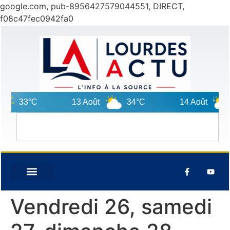
google.com, pub-8956427579044551, DIRECT,
f08c47fec0942fa0
33°C
13 Août
34°C
14 Août
3
Vendredi 26, samedi