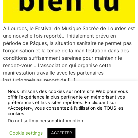
A Lourdes, le Festival de Musique Sacrée de Lourdes est
une nouvelle fois reporté… Initialement prévu en
période de Pâques, la situation sanitaire ne permet pas
l’organisation et la tenue de la manifestation dans des
conditions suffisamment sereines pour maintenir le
rendez-vous… L’association qui organise cette
manifestation travaille avec les partenaires
institutionnels au report de […]
Nous utilisons des cookies sur notre site Web pour vous
←
Suivant
Prochain
→
offrir l'expérience la plus pertinente en mémorisant vos
préférences et les visites répétées. En cliquant sur
«Accepter», vous consentez à l'utilisation de TOUS les
cookies.
Lourdes Actu L'info à la Source !
Do not sell my personal information
.
Cookie settings
ACCEPTER