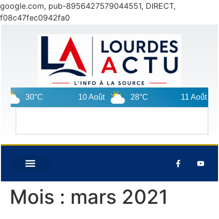
google.com, pub-8956427579044551, DIRECT,
f08c47fec0942fa0
°C
10 Août
28°C
11 Août
30°C
Mois :
mars 2021