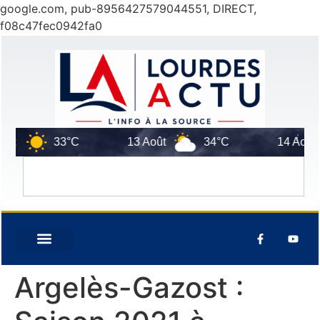
google.com, pub-8956427579044551, DIRECT,
f08c47fec0942fa0
t
33°C
13 Août
34°C
14 Août
Argelès-Gazost :