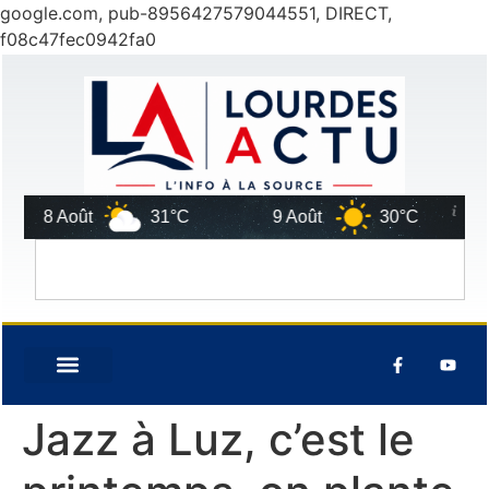
google.com, pub-8956427579044551, DIRECT,
f08c47fec0942fa0
8 Août
31°C
9 Août
30°C
1
Jazz à Luz, c’est le