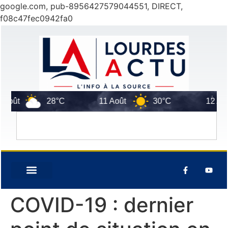
google.com, pub-8956427579044551, DIRECT,
f08c47fec0942fa0
oût
28°C
11 Août
30°C
12 Août
COVID-19 : dernier