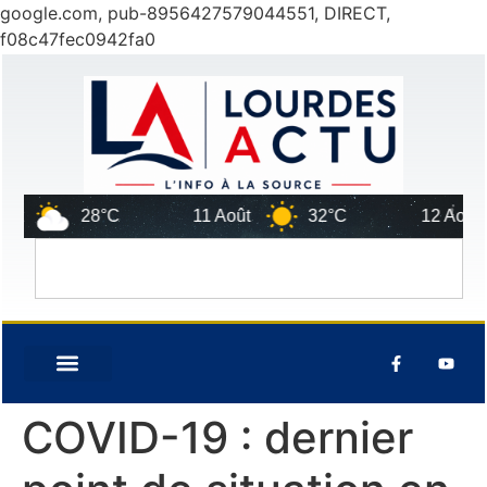
google.com, pub-8956427579044551, DIRECT,
f08c47fec0942fa0
t
28°C
11 Août
32°C
12 Août
COVID-19 : dernier