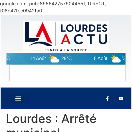
google.com, pub-8956427579044551, DIRECT,
f08c47fec0942fa0
0°C
14 Août
29°C
8 Août
31°C
Lourdes : Arrêté