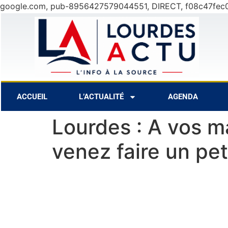
google.com, pub-8956427579044551, DIRECT, f08c47fec
30°C
10 Août
28°C
11 Août
ACCUEIL
L’ACTUALITÉ
AGENDA
Lourdes : A vos m
venez faire un pet