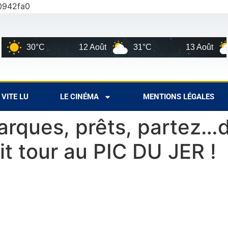
0942fa0
30°C
12 Août
31°C
13 Août
3
VITE LU
LE CINÉMA
MENTIONS LÉGALES
arques, prêts, partez…d
it tour au PIC DU JER !