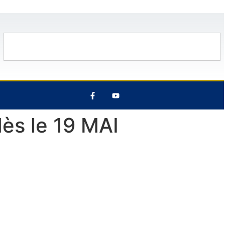
0°C
14 Août
29°C
8 Août
31°C
ès le 19 MAI