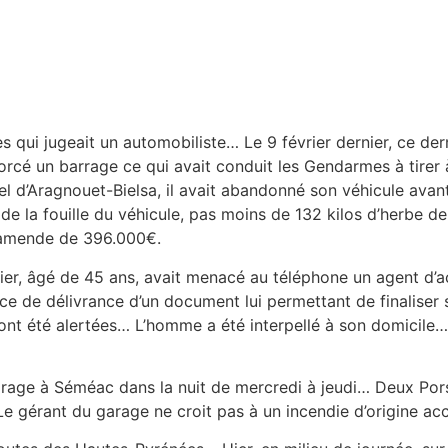
 qui jugeait un automobiliste… Le 9 février dernier, ce derni
forcé un barrage ce qui avait conduit les Gendarmes à tirer
 d’Aragnouet-Bielsa, il avait abandonné son véhicule avant 
rs de la fouille du véhicule, pas moins de 132 kilos d’herb
e amende de 396.000€.
er, âgé de 45 ans, avait menacé au téléphone un agent d’ac
sence de délivrance d’un document lui permettant de finalis
e ont été alertées… L’homme a été interpellé à son domicil
 garage à Séméac dans la nuit de mercredi à jeudi… Deux P
Le gérant du garage ne croit pas à un incendie d’origine a