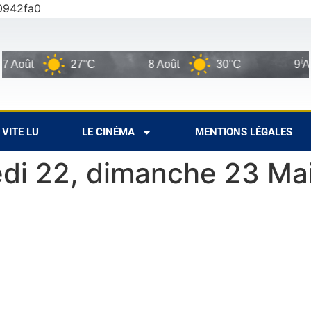
0942fa0
oût
27°C
8 Août
30°C
9 Août
VITE LU
LE CINÉMA
MENTIONS LÉGALES
edi 22, dimanche 23 Ma