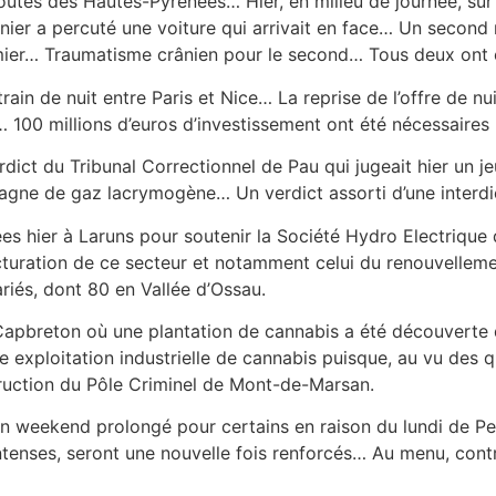
routes des Hautes-Pyrénées… Hier, en milieu de journée, sur
ier a percuté une voiture qui arrivait en face… Un second m
mier… Traumatisme crânien pour le second… Tous deux ont é
train de nuit entre Paris et Nice… La reprise de l’offre de nui
… 100 millions d’euros d’investissement ont été nécessaires 
dict du Tribunal Correctionnel de Pau qui jugeait hier un je
agne de gaz lacrymogène… Un verdict assorti d’une interdic
s hier à Laruns pour soutenir la Société Hydro Electrique d
ructuration de ce secteur et notamment celui du renouvellem
iés, dont 80 en Vallée d’Ossau.
à Capbreton où une plantation de cannabis a été découver
 exploitation industrielle de cannabis puisque, au vu des q
nstruction du Pôle Criminel de Mont-de-Marsan.
d’un weekend prolongé pour certains en raison du lundi de 
intenses, seront une nouvelle fois renforcés… Au menu, cont