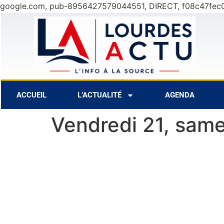
google.com, pub-8956427579044551, DIRECT, f08c47fec
6 Août
25°C
7 A
ACCUEIL
L’ACTUALITÉ
AGENDA
Vendredi 21, sam