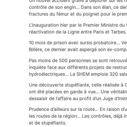
Un nouvel accident grave à déplorer sur les 
contrôle de son engin… Dans son élan, ce dern
fractures du fémur et du poignet pour le pre
L’inauguration hier par le Premier Ministre du 
réactivation de la Ligne entre Paris et Tarbes
10 mois de prison avec sursis probatoire… Ver
Billère, ce dernier avait aspergé son ex-comp
Pas moins de 500 personnes se sont retrouvée
inquiète face aux différents projets de rest
hydroélectriques… La SHEM emploie 320 salar
Une découverte stupéfiante, celle réalisée 
ont été placées en garde à vue… Une véritable
dessaisir de l’affaire au profit d’un Juge d’I
Prudence d’ailleurs sur la route… En raison 
les routes de la région… Les contrôles, déjà 
et de stupéfiants.