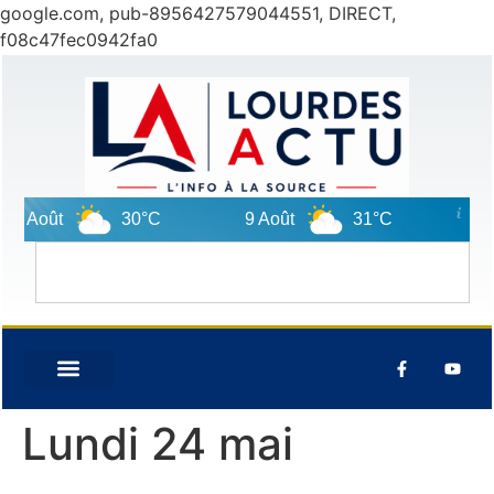
google.com, pub-8956427579044551, DIRECT,
f08c47fec0942fa0
 Août
30°C
9 Août
31°C
10 Ao
Lundi 24 mai