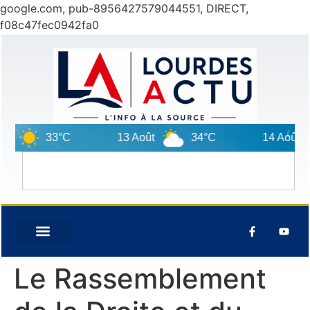
google.com, pub-8956427579044551, DIRECT,
f08c47fec0942fa0
33°C
13 Août
34°C
14 Août
Le Rassemblement