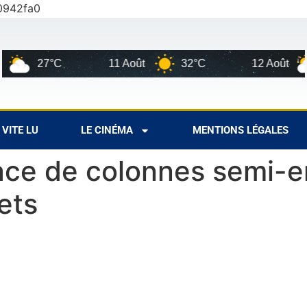
0942fa0
27°C
11 Août
32°C
12 Août
VITE LU
LE CINÉMA
MENTIONS LÉGALES
lace de colonnes semi-e
ets