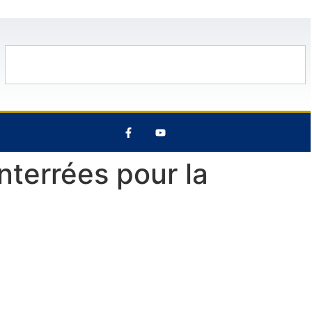
30°C
13 Août
29°C
7 Août
28°
nterrées pour la