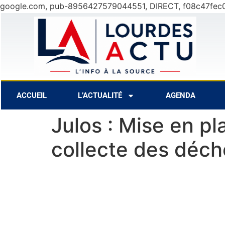
google.com, pub-8956427579044551, DIRECT, f08c47fec
30°C
9 Août
31°C
10 Août
ACCUEIL
L’ACTUALITÉ
AGENDA
Julos : Mise en p
collecte des déch