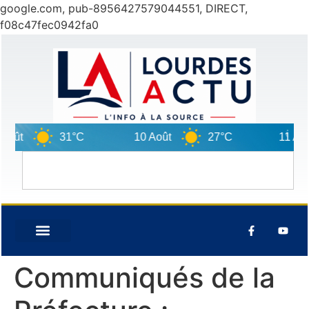
google.com, pub-8956427579044551, DIRECT,
f08c47fec0942fa0
ût
31°C
10 Août
27°C
11 Août
Communiqués de la