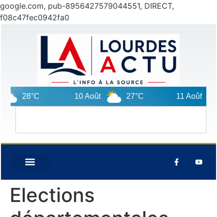
google.com, pub-8956427579044551, DIRECT,
f08c47fec0942fa0
28°C
10 Août
27°C
11 Août
Elections