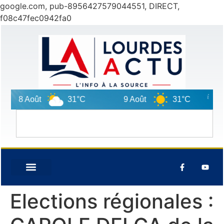
google.com, pub-8956427579044551, DIRECT,
f08c47fec0942fa0
8 Août
31°C
9 Août
31°C
10
Elections régionales :