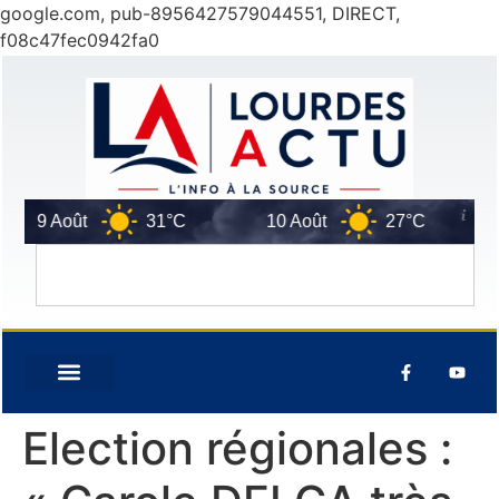
google.com, pub-8956427579044551, DIRECT,
f08c47fec0942fa0
9 Août
31°C
10 Août
27°C
11 
Election régionales :