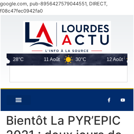
google.com, pub-8956427579044551, DIRECT,
f08c47fec0942fa0
28°C
11 Août
30°C
12 Août
3
Bientôt La PYR’EPIC