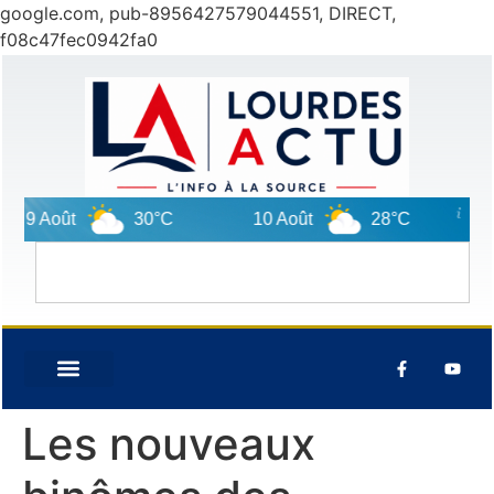
google.com, pub-8956427579044551, DIRECT,
f08c47fec0942fa0
9 Août
30°C
10 Août
28°C
11 
Les nouveaux